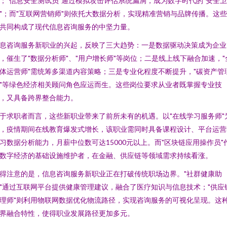
；"信息安全测试员"通过模拟攻击评估系统漏洞，成为数字时代的"安全卫
"；而"互联网营销师"则依托大数据分析，实现精准营销与品牌传播。这
共同构成了现代信息咨询服务的中坚力量。
息咨询服务新职业的兴起，反映了三大趋势：一是数据驱动决策成为企业
，催生了"数据分析师"、"用户增长师"等岗位；二是线上线下融合加速，"
体运营师"需统筹多渠道内容策略；三是专业化程度不断提升，"碳资产管
"等绿色经济相关顾问角色应运而生。这些岗位要求从业者既掌握专业技
，又具备跨界整合能力。
于求职者而言，这些新职业带来了前所未有的机遇。以"在线学习服务师"
，疫情期间在线教育爆发式增长，该职业需同时具备课程设计、平台运营
习数据分析能力，月薪中位数可达15000元以上。而"区块链应用操作员"
数字经济的基础设施维护者，在金融、供应链等领域需求持续看涨。
得注意的是，信息咨询服务新职业正在打破传统职场边界。"社群健康助
"通过互联网平台提供健康管理建议，融合了医疗知识与信息技术；"供应
理师"则利用物联网数据优化物流路径，实现咨询服务的可视化呈现。这
界融合特性，使得职业发展路径更加多元。