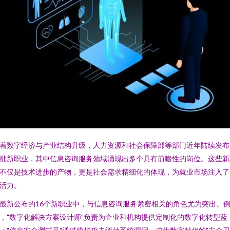
着数字经济与产业结构升级，人力资源和社会保障部等部门近年陆续发布
批新职业，其中信息咨询服务领域涌现出多个具有前瞻性的岗位。这些新
不仅是技术进步的产物，更是社会需求精细化的体现，为就业市场注入了
活力。
最新公布的16个新职业中，与信息咨询服务紧密相关的角色尤为突出。
，"数字化解决方案设计师"负责为企业和机构提供定制化的数字化转型蓝