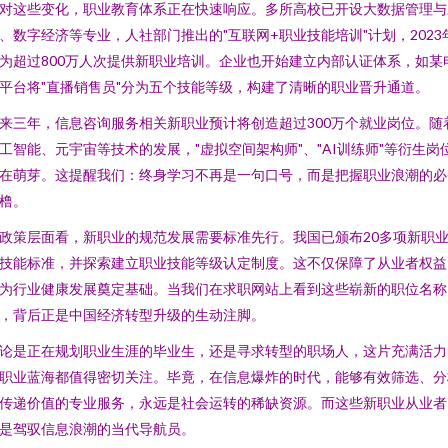
对这些变化，职业教育体系正在快速响应。多所高校已开设大数据管理与
、数字经济等专业，人社部门推出的"互联网+职业技能培训"计划，2023
为超过800万人次提供新职业培训。企业也开始建立内部认证体系，如某
平台将"直播销售员"分为五个技能等级，构建了清晰的职业晋升通道。
来三年，信息咨询服务相关新职业预计将创造超过300万个就业岗位。随
工智能、元宇宙等技术的发展，"虚拟空间架构师"、"AI训练师"等衍生岗
在萌芽。这提醒我们：终身学习不再是一句口号，而是把握职业浪潮的必
橹。
政策层面看，新职业的规范发展需要标准先行。我国已颁布20多项新职
技能标准，并探索建立职业技能等级认定制度。这不仅保障了从业者权益
为行业健康发展奠定基础。当我们在求职网站上看到这些崭新的职位名称
，背后正是中国经济转型升级的生动注脚。
论是正在规划职业生涯的毕业生，还是寻求转型的职场人，这片充满活力
职业蓝海都值得密切关注。毕竟，在信息爆炸的时代，能够有效筛选、分
传递价值的专业服务，永远是社会运转的稀缺资源。而这些新职业从业者
是驾驭信息浪潮的当代导航员。