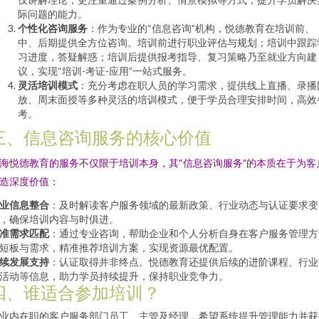
际问题的能力。
个性化咨询服务
：作为专业的“信息咨询”机构，悦德教育在培训前、
中、后期提供全方位咨询。培训前进行职业评估与规划；培训中跟踪
习进度，答疑解惑；培训后提供报考指导、复习策略乃至就业方向建
议，实现“培训-考证-应用”一站式服务。
灵活培训模式
：充分考虑在职人员的学习需求，提供线上直播、录播
放、周末面授等多种灵活的培训模式，便于学员合理安排时间，高效
考。
三、信息咨询服务的核心价值
海悦德教育的服务不仅限于培训本身，其“信息咨询服务”的本质在于为客
造深度价值：
业信息整合
：及时解读客户服务领域的最新政策、行业动态与认证要求变
，确保培训内容与时俱进。
准需求匹配
：通过专业咨询，帮助企业和个人分析自身在客户服务管理方
短板与需求，精准推荐培训方案，实现资源最优配置。
续发展支持
：认证取得并非终点。悦德教育还提供后续的进阶课程、行业
活动等信息，助力学员持续提升，保持职业竞争力。
四、谁适合参加培训？
业内在职的客户服务部门员工、主管及经理，希望系统提升管理能力并获