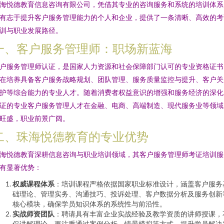
海悦德教育信息咨询有限公司，凭借其专业的咨询服务和系统的培训体系
有志于提升客户服务管理能力的个人和企业，提供了一条清晰、高效的考
训与职业发展路径。
一、客户服务管理师：职场新蓝海
户服务管理师认证，是国家人力资源和社会保障部门认可的专业资格证书
在培养具备客户服务战略规划、团队管理、服务质量监控与提升、客户关
护等综合能力的专业人才。随着消费者权益意识的增强和服务经济的深化
证的专业客户服务管理人才在金融、电商、高端制造、现代服务业等领域
旺盛，职业前景广阔。
二、珠海悦德教育的专业优势
海悦德教育深耕信息咨询与职业培训领域，其客户服务管理师考证培训服
有显著优势：
权威课程体系
：培训课程严格依据国家职业标准设计，涵盖客户服务
础理论、管理实务、沟通技巧、投诉处理、客户数据分析及服务创新
核心模块，确保学员知识体系的系统性与前沿性。
实战师资团队
：聘请具有丰富企业实战经验及教学资质的讲师授课，
仅讲解理论，更注重通过案例分析、情景模拟等方式，提升学员解决